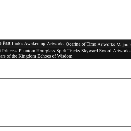
e Past
Link's Awakening
Artworks
Ocarina of Time
Artworks
Majora
t Princess
Phantom Hourglass
Spirit Tracks
Skyward Sword
Artworks
ars of the Kingdom
Echoes of Wisdom