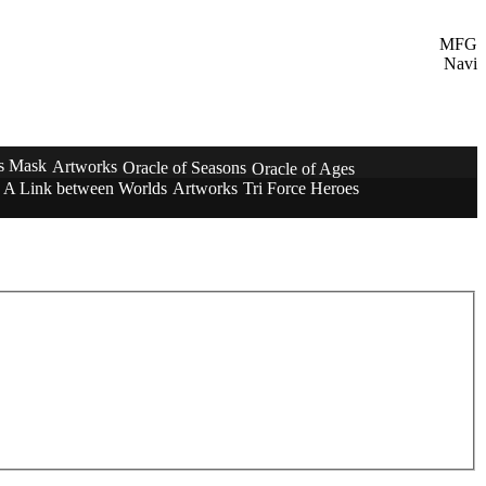
MFG
Navi
's Mask
Artworks
Oracle of Seasons
Oracle of Ages
A Link between Worlds
Artworks
Tri Force Heroes