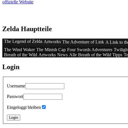
offizielle Website
Zelda Hauptteile
The Legend of Zelda
Artworks
The Adventure of Link
A Link to th
The Wind Waker
The Minish Cap
Four Swords Adventures
Twiligh
Breath of the Wild
Artworks
News
Alle Breath of the Wild Tipps
Te
Login
Username
Passwort
Eingeloggt bleiben