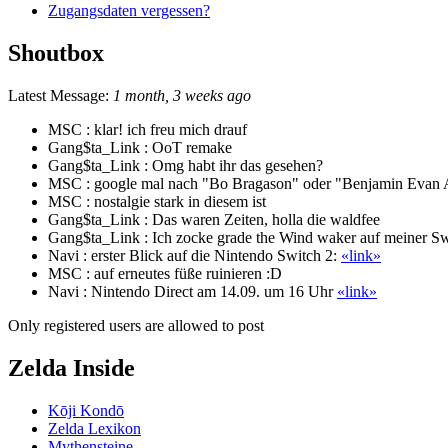
Zugangsdaten vergessen?
Shoutbox
Latest Message:
1 month, 3 weeks ago
MSC :
klar! ich freu mich drauf
Gang$ta_Link :
OoT remake
Gang$ta_Link :
Omg habt ihr das gesehen?
MSC :
google mal nach "Bo Bragason" oder "Benjamin Evan Ai
MSC :
nostalgie stark in diesem ist
Gang$ta_Link :
Das waren Zeiten, holla die waldfee
Gang$ta_Link :
Ich zocke grade the Wind waker auf meiner Sw
Navi :
erster Blick auf die Nintendo Switch 2:
«link»
MSC :
auf erneutes füße ruinieren :D
Navi :
Nintendo Direct am 14.09. um 16 Uhr
«link»
Only registered users are allowed to post
Zelda Inside
Kōji Kondō
Zelda Lexikon
Mythensteine