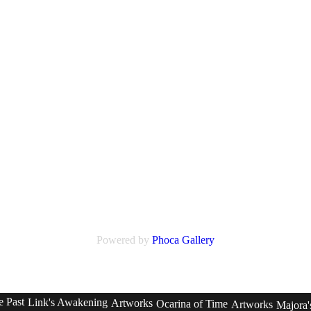
Powered by
Phoca Gallery
e Past
Link's Awakening
Artworks
Ocarina of Time
Artworks
Majora