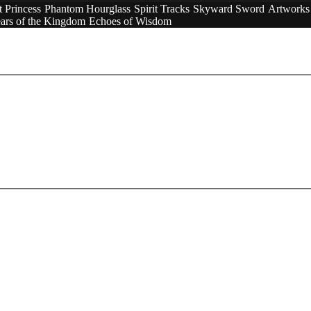
t Princess
Phantom Hourglass
Spirit Tracks
Skyward Sword
Artworks
ars of the Kingdom
Echoes of Wisdom