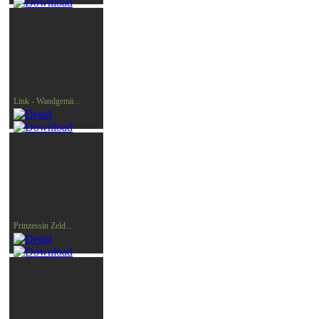
Link - Wandgemä...
Prinzessin Zeld...