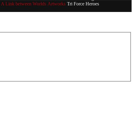
A Link between Worlds
Artworks
Tri Force Heroes