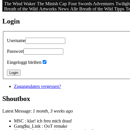
The Wind Waker
The Minish Cap
Four Swords Adventures
Twiligh
Breath of the Wild
Artworks
News
Alle Breath of the Wild Tipps
Te
Login
Username
Passwort
Eingeloggt bleiben
Zugangsdaten vergessen?
Shoutbox
Latest Message:
1 month, 3 weeks ago
MSC :
klar! ich freu mich drauf
Gang$ta_Link :
OoT remake