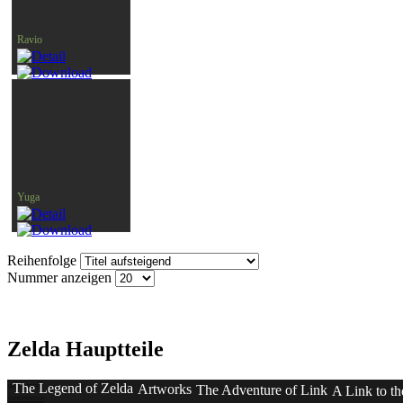
Ravio
Yuga
Reihenfolge
Nummer anzeigen
Zelda Hauptteile
The Legend of Zelda
Artworks
The Adventure of Link
A Link to th