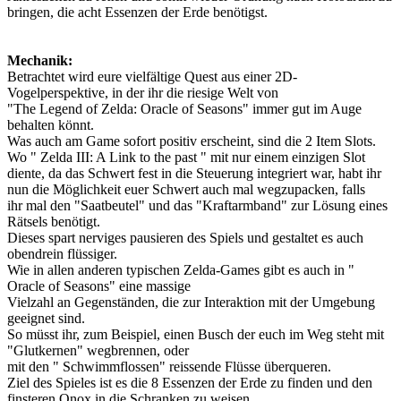
bringen, die acht Essenzen der Erde benötigst.
Mechanik:
Betrachtet wird eure vielfältige Quest aus einer 2D-
Vogelperspektive, in der ihr die riesige Welt von
"The Legend of Zelda: Oracle of Seasons" immer gut im Auge
behalten könnt.
Was auch am Game sofort positiv erscheint, sind die 2 Item Slots.
Wo " Zelda III: A Link to the past " mit nur einem einzigen Slot
diente, da das Schwert fest in die Steuerung integriert war, habt ihr
nun die Möglichkeit euer Schwert auch mal wegzupacken, falls
ihr mal den "Saatbeutel" und das "Kraftarmband" zur Lösung eines
Rätsels benötigt.
Dieses spart nerviges pausieren des Spiels und gestaltet es auch
obendrein flüssiger.
Wie in allen anderen typischen Zelda-Games gibt es auch in "
Oracle of Seasons" eine massige
Vielzahl an Gegenständen, die zur Interaktion mit der Umgebung
geeignet sind.
So müsst ihr, zum Beispiel, einen Busch der euch im Weg steht mit
"Glutkernen" wegbrennen, oder
mit den " Schwimmflossen" reissende Flüsse überqueren.
Ziel des Spieles ist es die 8 Essenzen der Erde zu finden und den
finsteren Onox in die Schranken zu weisen.