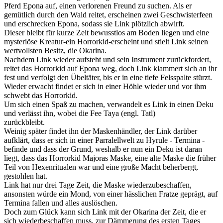
Pferd Epona auf, einen verlorenen Freund zu suchen. Als er
gemütlich durch den Wald reitet, erscheinen zwei Geschwisterfeen
und erschrecken Epona, sodass sie Link plötzlich abwirft.
Dieser bleibt für kurze Zeit bewusstlos am Boden liegen und eine
mysteriöse Kreatur-ein Horrorkid-erscheint und stielt Link seinen
wertvollsten Besitz, die Okarina.
Nachdem Link wieder aufsteht und sein Instrument zurückfordert,
reitet das Horrorkid auf Epona weg, doch Link klammert sich an ihr
fest und verfolgt den Übeltäter, bis er in eine tiefe Felsspalte stürzt.
Wieder erwacht findet er sich in einer Höhle wieder und vor ihm
schwebt das Horrorkid.
Um sich einen Spaß zu machen, verwandelt es Link in einen Deku
und verlässt ihn, wobei die Fee Taya (engl. Tatl)
zurückbleibt.
Weinig später findet ihn der Maskenhändler, der Link darüber
aufklärt, dass er sich in einer Parralellwelt zu Hyrule - Termina -
befinde und dass der Grund, weshalb er nun ein Deku ist daran
liegt, dass das Horrorkid Majoras Maske, eine alte Maske die früher
Teil von Hexenritualen war und eine große Macht beherbergt,
gestohlen hat.
Link hat nur drei Tage Zeit, die Maske wiederzubeschaffen,
ansonsten würde ein Mond, von einer hässlichen Fratze geprägt, auf
Termina fallen und alles auslöschen.
Doch zum Glück kann sich Link mit der Okarina der Zeit, die er
sich wiederbeschaffen muss, zur Dämmerung des ersten Tages