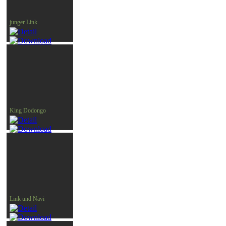
junger Link
King Dodongo
Link und Navi